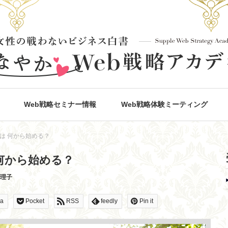
Web戦略セミナー情報
Web戦略体験ミーティング
は 何から始める？
何から始める？
真理子
na
Pocket
RSS
feedly
Pin it