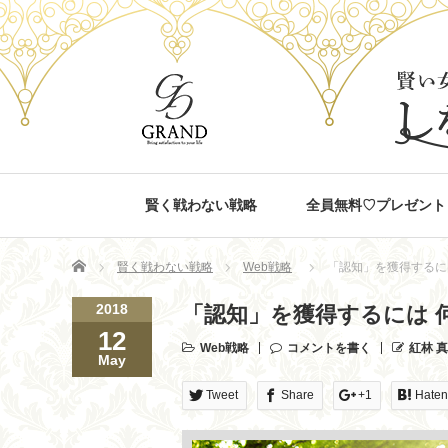
賢く戦わない戦略
全員無料♡プレゼント
Home
賢く戦わない戦略
Web戦略
「認知」を獲得するに
2018
「認知」を獲得するには 
12
Web戦略
コメントを書く
紅林 
May
Tweet
Share
+1
Hate