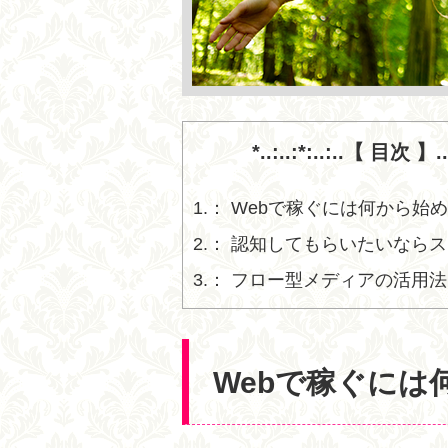
*..:..:*:..:..【 目次 】..:.
1.
Webで稼ぐには何から始
2.
認知してもらいたいならス
3.
フロー型メディアの活用法
Webで稼ぐには