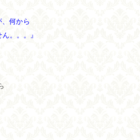
が、何から
せん。。。』
ら