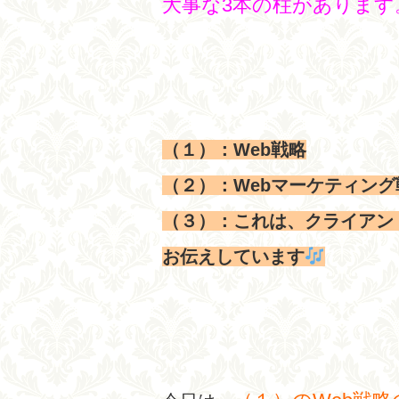
大事な3本の柱があります
（１）：Web戦略
（２）：Webマーケティング
（３）：これは、クライアン
お伝えしています