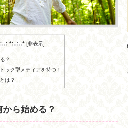
.: *:..:..*
[
非表示
]
める？
トック型メディアを持つ！
とは？
何から始める？