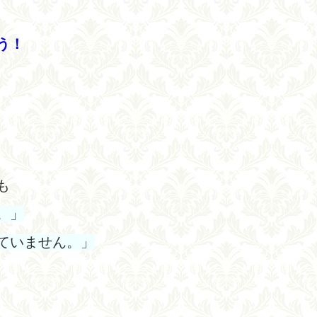
う！
も
。」
ていません。」