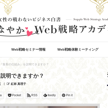
Web戦略セミナー情報
Web戦略体験ミーティング
『集客の仕組み』を説明できますか？
を説明できますか？
く
紅林 真理子
na
Pocket
RSS
feedly
Pin it