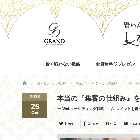
賢く戦わない戦略
全員無料♡プレゼント
Home
賢く戦わない戦略
Webマーケティング戦略
本当の
2018
本当の『集客の仕組み』
25
Webマーケティング戦略
コメントを書
Oct
Tweet
Share
+1
Hate