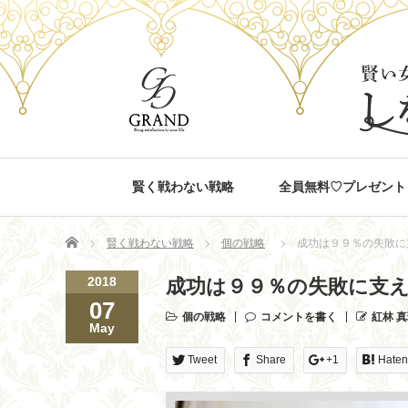
賢く戦わない戦略
全員無料♡プレゼント
Home
賢く戦わない戦略
個の戦略
成功は９９％の失敗に
2018
成功は９９％の失敗に支
07
個の戦略
コメントを書く
紅林 
May
Tweet
Share
+1
Hate