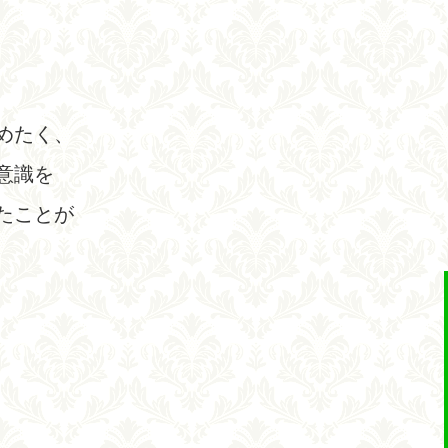
めたく、
意識を
たことが