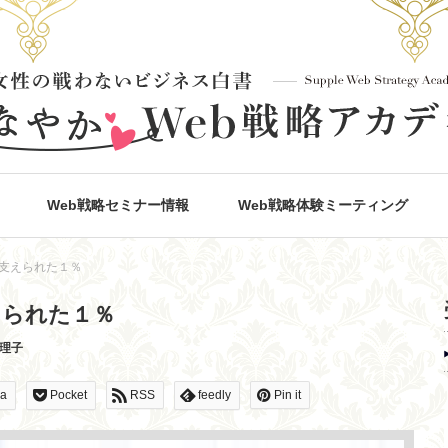
Web戦略セミナー情報
Web戦略体験ミーティング
支えられた１％
えられた１％
真理子
na
Pocket
RSS
feedly
Pin it