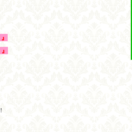
！』
！』
！