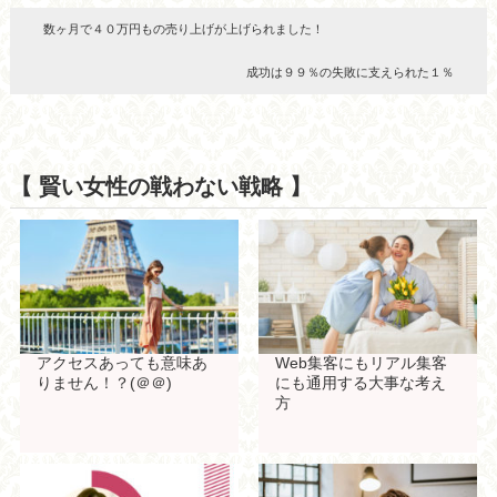
数ヶ月で４０万円もの売り上げが上げられました！
成功は９９％の失敗に支えられた１％
【 賢い女性の戦わない戦略 】
アクセスあっても意味あ
Web集客にもリアル集客
りません！？(＠＠)
にも通用する大事な考え
方