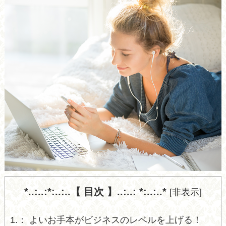
*..:..:*:..:..【 目次 】..:..: *:..:..*
[
非表示
]
1.
よいお手本がビジネスのレベルを上げる！