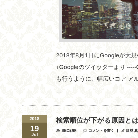
2018年8月1日にGoogle
↓Googleのツイッターより -----Go
も行うように、幅広いコア ア
…
2018
検索順位が下がる原因と
19
SEO戦略
コメントを書く
紅林 
Jul