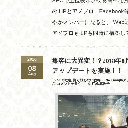
SEOで上位表示させる簡単な
の HPとアメブロ、Facebo
やかメンバーになると、 Web
アメブロも LPも同時に構築し
2018
集客に大異変！？2018年8
08
アップデートを実施！！
Aug
SEO戦略
,
賢く戦わない戦略
Google
コメントを書く
紅林 真理子