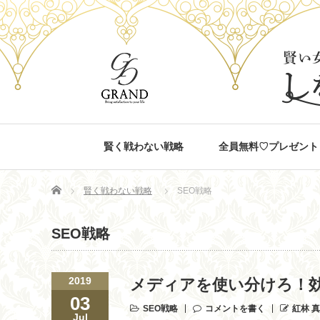
賢く戦わない戦略
全員無料♡プレゼント
Home
賢く戦わない戦略
SEO戦略
SEO戦略
2019
メディアを使い分けろ！
03
SEO戦略
コメントを書く
紅林 
Jul