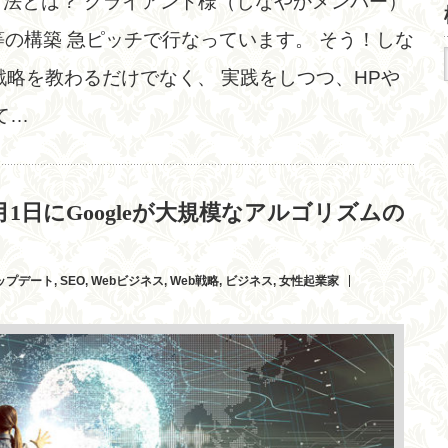
方法とは？ クライアント様（しなやかメンバー）
ok等の構築 急ピッチで行なっています。 そう！しな
戦略を教わるだけでなく、 実践をしつつ、HPや
て…
月1日にGoogleが大規模なアルゴリズムの
アップデート
,
SEO
,
Webビジネス
,
Web戦略
,
ビジネス
,
女性起業家