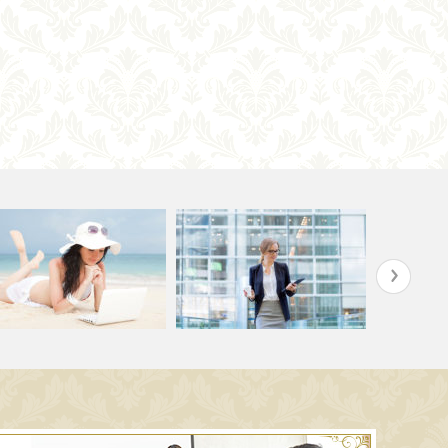
明日締切】商品設計で見落と
あなたのHPが1秒で嫌われる最
仕組みを作
がちな3つ…
大の理由
理由