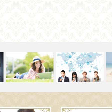
何故？数ヶ月で稼げるようにな
女性ビジネス必見！どうした
【
るのか？
ら、Webで自…
し