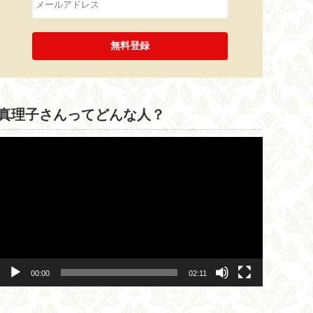
真理子さんってどんな人？
動
画
プ
レ
ー
ヤ
ー
00:00
02:11