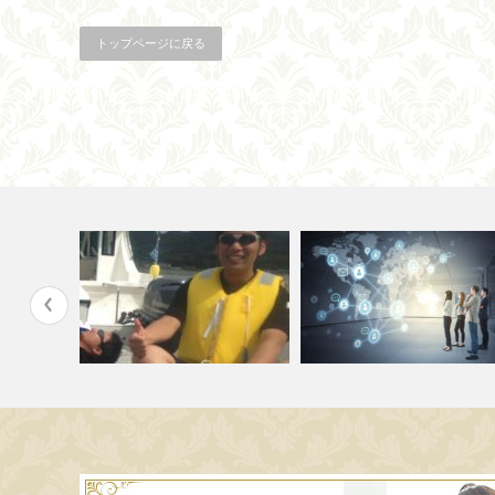
トップページに戻る
実はこの３
短期間で54万円のご成約！ビジ
Webでやっちゃいけない10ヶ
ネスをした…
条！？