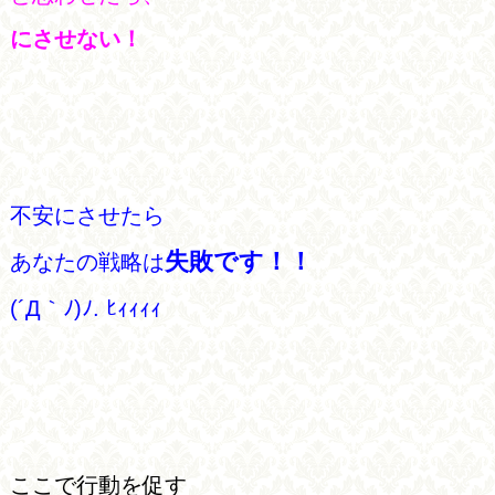
にさせない！
不安にさせたら
失敗です！！
あなたの戦略は
(´Д｀ﾉ)ﾉ. ﾋｨｨｨｨ
ここで行動を促す