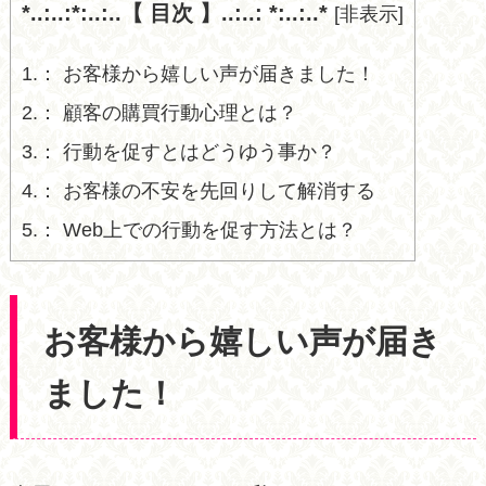
*..:..:*:..:..【 目次 】..:..: *:..:..*
[
非表示
]
1.
お客様から嬉しい声が届きました！
2.
顧客の購買行動心理とは？
3.
行動を促すとはどうゆう事か？
4.
お客様の不安を先回りして解消する
5.
Web上での行動を促す方法とは？
お客様から嬉しい声が届き
ました！