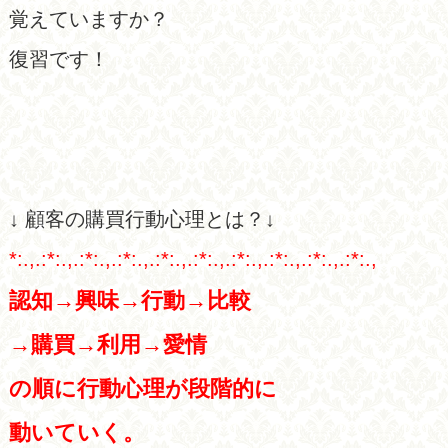
覚えていますか？
復習です！
↓ 顧客の購買行動心理とは？↓
*:.,.:*:.,.:*:.,.:*:.,.:*:.,.:*:.,.:*:.,.:*:.,.:*:.,.:*:.,
認知→興味→行動→比較
→購買→利用→愛情
の順に行動心理が段階的に
動いていく。