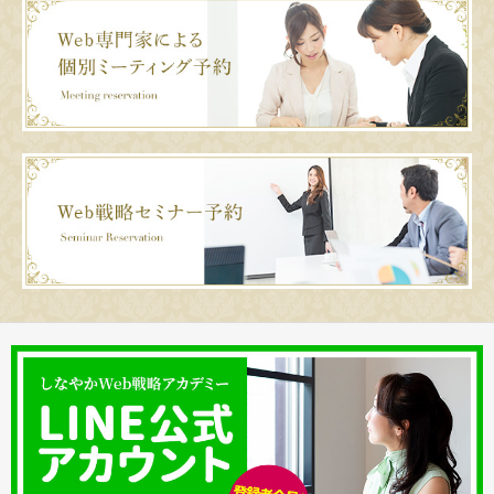
みをど
本当の『集客の仕組み』を説
W
真理子さんってどんな人？
集客導線の３つのポイント！！
できますか？…
イ