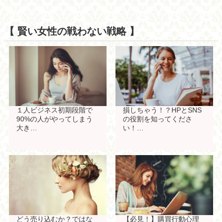
【 賢い女性の戦わない戦略 】
１人ビジネス初期段階で
損しちゃう！？HPとSNS
90%の人がやってしまう
の役割を知ってくださ
大き…
い！…
どう売り込むか？ではな
【必見！】購買行動心理