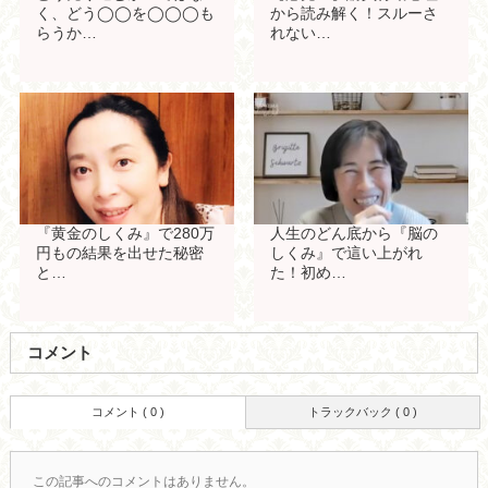
く、どう◯◯を◯◯◯も
から読み解く！スルーさ
らうか…
れない…
『黄金のしくみ』で280万
人生のどん底から『脳の
円もの結果を出せた秘密
しくみ』で這い上がれ
と…
た！初め…
コメント
コメント ( 0 )
トラックバック ( 0 )
この記事へのコメントはありません。