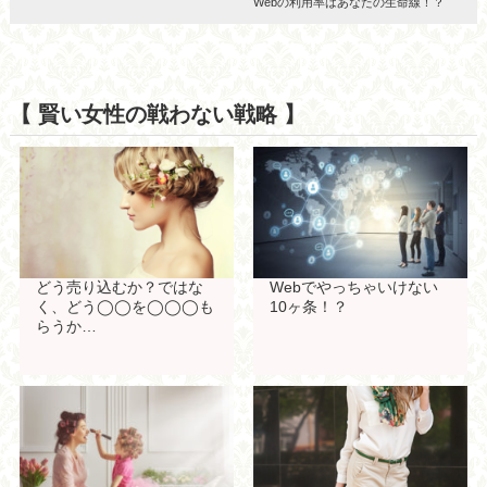
Webの利用率はあなたの生命線！？
【 賢い女性の戦わない戦略 】
どう売り込むか？ではな
Webでやっちゃいけない
く、どう◯◯を◯◯◯も
10ヶ条！？
らうか…