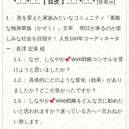
*..:..:*:..:..【 目次 】..:..: *:..:..*
[
非表示
]
1.
形を変えた家族みたいなコミュニティ『素敵
な独身華族（かぞく）』主宰、 明日が来るのが楽
しみな社会を目指す！ 人生100年コーディネータ
ー：長澤 宏美 様
1.1.
なぜ、しなやか
Web戦略コンサルを受
けようと思いましたか？
1.2.
具体的にどのような変化（効果）があり
ましたか？どこが良かったですか？
1.3.
しなやか
Web戦略をどんな方に勧めた
いと思われますか？迷っている方へ一言おねが
い致します。