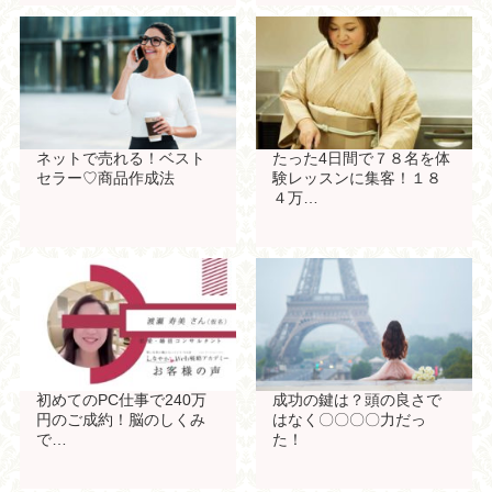
ネットで売れる！ベスト
たった4日間で７８名を体
セラー♡商品作成法
験レッスンに集客！１８
４万…
初めてのPC仕事で240万
成功の鍵は？頭の良さで
円のご成約！脳のしくみ
はなく〇〇〇〇力だっ
で…
た！