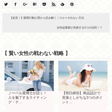
【必見！】購買行動心理から読み解く！スルーされない方法
女性起業家が失敗する3つの法則！？
【 賢い女性の戦わない戦略 】
ノーベル賞博士が説く！
【明日締切】商品設計で
人を魅了するライティン
見落としがちな3つのポイ
グ・テ…
ント…