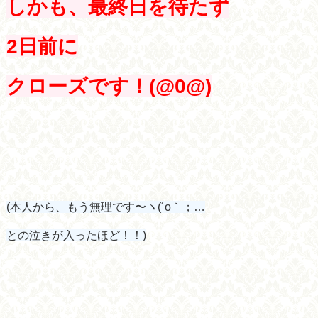
しかも、最終日を待たず
2日前に
クローズです！(@0@)
(本人から、もう無理です〜ヽ(´o｀；…
との泣きが入ったほど！！)